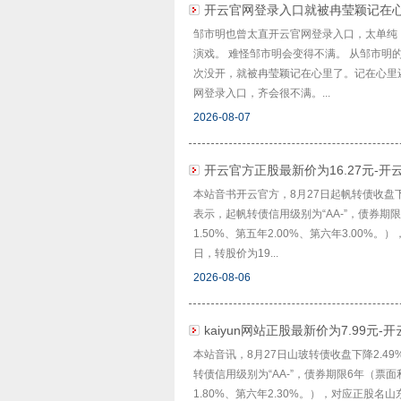
开云官网登录入口就被冉莹颖记在心里了
邹市明也曾太直开云官网登录入口，太单纯
演戏。 难怪邹市明会变得不满。 从邹市明
次没开，就被冉莹颖记在心里了。记在心里
网登录入口，齐会很不满。...
2026-08-07
开云官方正股最新价为16.27元-开云
本站音书开云官方，8月27日起帆转债收盘下落1.
表示，起帆转债信用级别为“AA-”，债券期限
1.50%、第五年2.00%、第六年3.00%
日，转股价为19...
2026-08-06
kaiyun网站正股最新价为7.99元-开
本站音讯，8月27日山玻转债收盘下降2.49%
转债信用级别为“AA-”，债券期限6年（票面利
1.80%、第六年2.30%。），对应正股名山