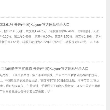
落3.61%-开云(中国)Kaiyun·官方网站登录入口
，报122.45元/张，成交额1.44亿元，转股溢价率82.46%。 尊府剖判，天业
.20%、第二年0.40%、第三年0.60%、第四年1.50%、第五年1.80%、第六
价为4.55元，转股开动日为2022年12月29日，转股价为6.78元。 以上本
动体验等丰富形态-开云(中国)Kaiyun·官方网站登录入口
崛起之光。《强国后生说》第五季重磅转头，节目由中国名酒剑南春独家冠名，
、中国后生杂志社聚会出品，节目将于7月20日全新上线。本季节目以“国之
志者，通过纪实窥伺、主题演讲、千里浸式互动等立异抒发，证实中国后生勇攀
节目由蒋昌建担任科学发言东谈主，呼...