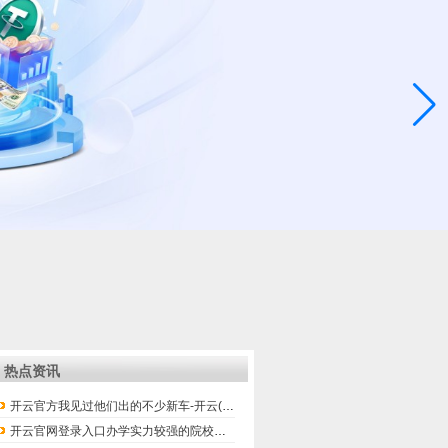
热点资讯
开云官方我见过他们出的不少新车-开云(中国)Kaiyun·官方网站登录入口
开云官网登录入口办学实力较强的院校生源富饶-开云(中国)Kaiyun·官方网站登